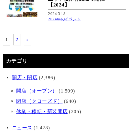
【2024】
2024.3.18
2024年のイベント
1
2
»
カテゴリ
開店・閉店
(2,386)
開店（オープン）
(1,509)
閉店（クローズド）
(640)
休業・移転・新装開店
(205)
ニュース
(1,428)