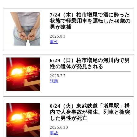
7/24（木）柏市増尾で酒に酔った
状態で軽乗用車を運転した46歳の
男が逮捕
2025.8.3
事件
6/29（日）柏市増尾の河川内で男
性の遺体が発見される
2025.7.7
話題
6/24（火）東武鉄道「増尾駅」構
内で人身事故が発生、列車と衝突
した男性が死亡
2025.6.30
事故