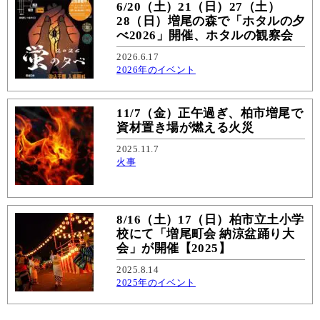
6/20（土）21（日）27（土）
28（日）増尾の森で「ホタルの夕
べ2026」開催、ホタルの観察会
2026.6.17
2026年のイベント
11/7（金）正午過ぎ、柏市増尾で
資材置き場が燃える火災
2025.11.7
火事
8/16（土）17（日）柏市立土小学
校にて「増尾町会 納涼盆踊り大
会」が開催【2025】
2025.8.14
2025年のイベント