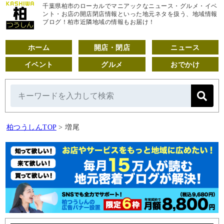
千葉県柏市のローカルでマニアックなニュース・グルメ・イベ
ント・お店の開店閉店情報といった地元ネタを扱う、地域情報
ブログ！柏市近隣地域の情報もお届け！
ホーム
開店・閉店
ニュース
イベント
グルメ
おでかけ
柏つうしんTOP
>
増尾