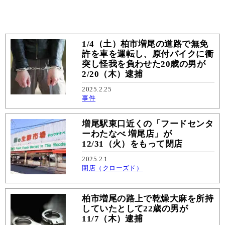
1/4（土）柏市増尾の道路で無免
許を車を運転し、原付バイクに衝
突し怪我を負わせた20歳の男が
2/20（木）逮捕
2025.2.25
事件
増尾駅東口近くの「フードセンタ
ーわたなべ 増尾店」が
12/31（火）をもって閉店
2025.2.1
閉店（クローズド）
柏市増尾の路上で乾燥大麻を所持
していたとして22歳の男が
11/7（木）逮捕