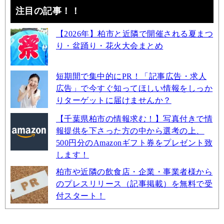
注目の記事！！
【2026年】柏市と近隣で開催される夏まつ
り・盆踊り・花火大会まとめ
短期間で集中的にPR！「記事広告・求人
広告」で今すぐ知ってほしい情報をしっか
りターゲットに届けませんか？
【千葉県柏市の情報求む！】写真付きで情
報提供を下さった方の中から選考の上、
500円分のAmazonギフト券をプレゼント致
します！
柏市や近隣の飲食店・企業・事業者様から
のプレスリリース（記事掲載）を無料で受
付スタート！