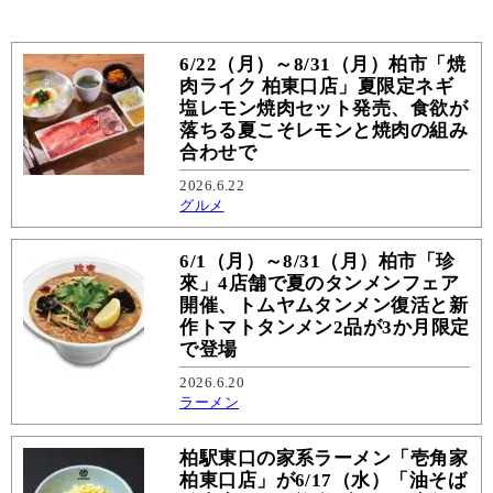
6/22（月）～8/31（月）柏市「焼
肉ライク 柏東口店」夏限定ネギ
塩レモン焼肉セット発売、食欲が
落ちる夏こそレモンと焼肉の組み
合わせで
2026.6.22
グルメ
6/1（月）～8/31（月）柏市「珍
來」4店舗で夏のタンメンフェア
開催、トムヤムタンメン復活と新
作トマトタンメン2品が3か月限定
で登場
2026.6.20
ラーメン
柏駅東口の家系ラーメン「壱角家
柏東口店」が6/17（水）「油そば