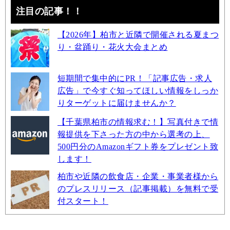
注目の記事！！
【2026年】柏市と近隣で開催される夏まつ
り・盆踊り・花火大会まとめ
短期間で集中的にPR！「記事広告・求人
広告」で今すぐ知ってほしい情報をしっか
りターゲットに届けませんか？
【千葉県柏市の情報求む！】写真付きで情
報提供を下さった方の中から選考の上、
500円分のAmazonギフト券をプレゼント致
します！
柏市や近隣の飲食店・企業・事業者様から
のプレスリリース（記事掲載）を無料で受
付スタート！