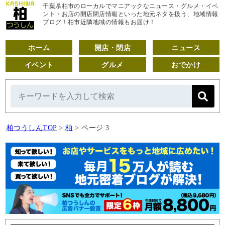
千葉県柏市のローカルでマニアックなニュース・グルメ・イベ
ント・お店の開店閉店情報といった地元ネタを扱う、地域情報
ブログ！柏市近隣地域の情報もお届け！
ホーム
開店・閉店
ニュース
イベント
グルメ
おでかけ
柏つうしんTOP
>
柏
>
ページ 3