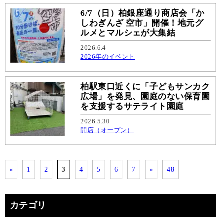
6/7（日）柏銀座通り商店会「か
しわぎんざ 空市」開催！地元グ
ルメとマルシェが大集結
2026.6.4
2026年のイベント
柏駅東口近くに「子どもサンカク
広場」を発見、園庭のない保育園
を支援するサテライト園庭
2026.5.30
開店（オープン）
«
1
2
3
4
5
6
7
»
48
カテゴリ