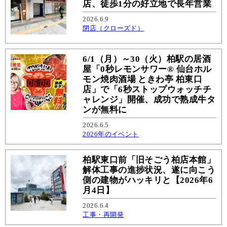
店、徒歩1分の好立地で長年営業
2026.6.9
閉店（クローズド）
6/1（月）～30（火）柏駅の居酒
屋「0秒レモンサワー® 仙台ホル
モン焼肉酒場 ときわ亭 柏東口
店」で「6秒ストップウォッチチ
ャレンジ」開催、成功で熟成牛タ
ンが無料に
2026.6.5
2026年のイベント
柏駅東口前「旧そごう柏店本館」
解体工事の進捗状況、遂に向こう
側の建物がハッキリと【2026年6
月4日】
2026.6.4
工事・再開発