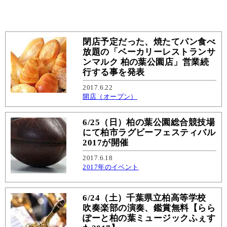
閉店予定だった、焼たてパン食べ
放題の「ベーカリーレストランサ
ンマルク 柏の葉公園店」営業続
行する事を発表
2017.6.22
開店（オープン）
6/25（日）柏の葉公園総合競技場
にて柏市ラグビーフェスティバル
2017が開催
2017.6.18
2017年のイベント
6/24（土）千葉県立柏高等学校
吹奏楽部の演奏、鑑賞無料【らら
ぽーと柏の葉ミュージックふぇす