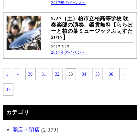
2017年のイベント
5/27（土）柏市立柏高等学校 吹
奏楽部の演奏、鑑賞無料【ららぽ
ーと柏の葉ミュージックふぇすた
2017】
2017.5.25
2017年のイベント
1
«
30
31
32
33
34
35
36
»
37
カテゴリ
開店・閉店
(2,379)