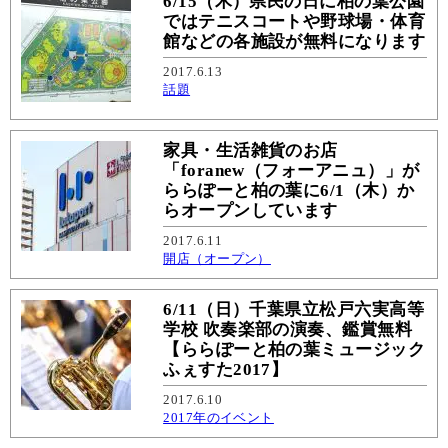
6/15（木）県民の日に柏の葉公園
ではテニスコートや野球場・体育
館などの各施設が無料になります
2017.6.13
話題
家具・生活雑貨のお店
「foranew（フォーアニュ）」が
ららぽーと柏の葉に6/1（木）か
らオープンしています
2017.6.11
開店（オープン）
6/11（日）千葉県立松戸六実高等
学校 吹奏楽部の演奏、鑑賞無料
【ららぽーと柏の葉ミュージック
ふぇすた2017】
2017.6.10
2017年のイベント