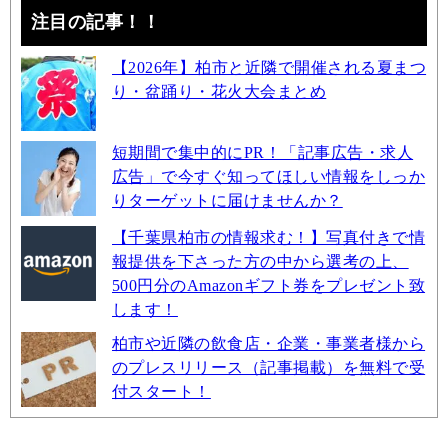
注目の記事！！
【2026年】柏市と近隣で開催される夏まつ
り・盆踊り・花火大会まとめ
短期間で集中的にPR！「記事広告・求人
広告」で今すぐ知ってほしい情報をしっか
りターゲットに届けませんか？
【千葉県柏市の情報求む！】写真付きで情
報提供を下さった方の中から選考の上、
500円分のAmazonギフト券をプレゼント致
します！
柏市や近隣の飲食店・企業・事業者様から
のプレスリリース（記事掲載）を無料で受
付スタート！