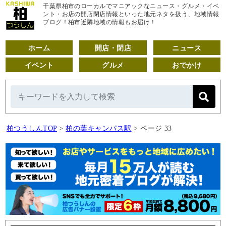
千葉県柏市のローカルでマニアックなニュース・グルメ・イベ
ント・お店の開店閉店情報といった地元ネタを扱う、地域情報
ブログ！柏市近隣地域の情報もお届け！
ホーム
開店・閉店
ニュース
イベント
グルメ
おでかけ
柏つうしんTOP
>
柏の葉キャンパス駅
>
ページ 33