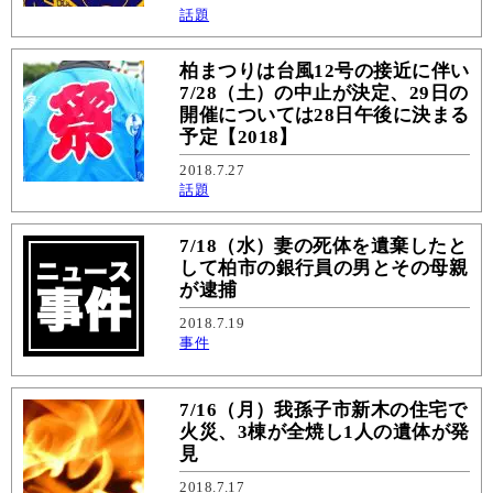
話題
柏まつりは台風12号の接近に伴い
7/28（土）の中止が決定、29日の
開催については28日午後に決まる
予定【2018】
2018.7.27
話題
7/18（水）妻の死体を遺棄したと
して柏市の銀行員の男とその母親
が逮捕
2018.7.19
事件
7/16（月）我孫子市新木の住宅で
火災、3棟が全焼し1人の遺体が発
見
2018.7.17