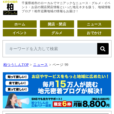
千葉県柏市のローカルでマニアックなニュース・グルメ・イベ
ント・お店の開店閉店情報といった地元ネタを扱う、地域情報
ブログ！柏市近隣地域の情報もお届け！
ホーム
開店・閉店
ニュース
イベント
グルメ
おでかけ
柏つうしんTOP
>
ニュース
>
ページ 99