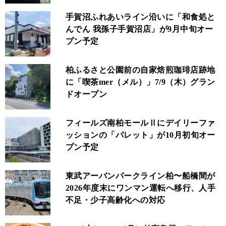
手賀沼ふれあいライン沿いに「和食処と
んでん 我孫子手賀沼店」が9月中旬オー
プン予定
柏ふるさと公園前の自家焙煎珈琲店跡地
に「喫茶mer（メル）」7/9（木）グラン
ドオープン
フィールズ南柏モールⅡにデイリーファ
ッションの「パレット」が10月初旬オー
プン予定
東武アーバンパークライン柏〜船橋間が
2026年度末にワンマン運転へ移行、人手
不足・少子高齢化への対応