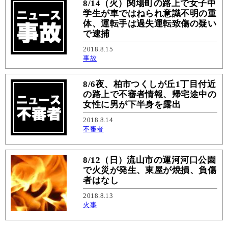
8/14（火）関場町の路上で女子中
学生が車ではねられ意識不明の重
体、運転手は過失運転致傷の疑い
で逮捕
2018.8.15
事故
8/6夜、柏市つくしが丘1丁目付近
の路上で不審者情報、帰宅途中の
女性に男が下半身を露出
2018.8.14
不審者
8/12（日）流山市の運河河口公園
で火災が発生、東屋が焼損、負傷
者はなし
2018.8.13
火事