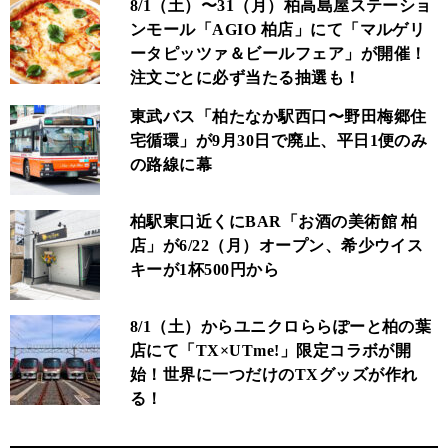
8/1（土）〜31（月）柏高島屋ステーショ
ンモール「AGIO 柏店」にて「マルゲリ
ータピッツァ＆ビールフェア」が開催！
注文ごとに必ず当たる抽選も！
東武バス「柏たなか駅西口〜野田梅郷住
宅循環」が9月30日で廃止、平日1便のみ
の路線に幕
柏駅東口近くにBAR「お酒の美術館 柏
店」が6/22（月）オープン、希少ウイス
キーが1杯500円から
8/1（土）からユニクロららぽーと柏の葉
店にて「TX×UTme!」限定コラボが開
始！世界に一つだけのTXグッズが作れ
る！