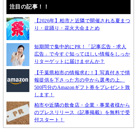
注目の記事！！
【2026年】柏市と近隣で開催される夏まつ
り・盆踊り・花火大会まとめ
短期間で集中的にPR！「記事広告・求人
広告」で今すぐ知ってほしい情報をしっか
りターゲットに届けませんか？
【千葉県柏市の情報求む！】写真付きで情
報提供を下さった方の中から選考の上、
500円分のAmazonギフト券をプレゼント致
します！
柏市や近隣の飲食店・企業・事業者様から
のプレスリリース（記事掲載）を無料で受
付スタート！