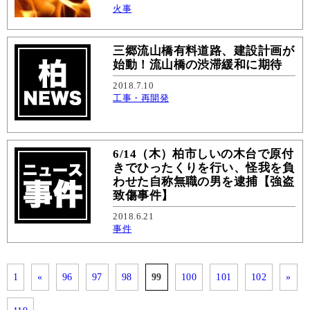
火事
三郷流山橋有料道路、建設計画が
始動！流山橋の渋滞緩和に期待
2018.7.10
工事・再開発
6/14（木）柏市しいの木台で原付
きでひったくりを行い、怪我を負
わせた自称無職の男を逮捕【強盗
致傷事件】
2018.6.21
事件
1
«
96
97
98
99
100
101
102
»