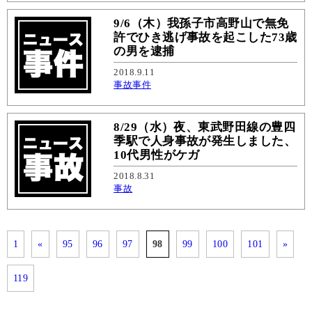
9/6（木）我孫子市高野山で無免
許でひき逃げ事故を起こした73歳
の男を逮捕
2018.9.11
事故
事件
8/29（水）夜、東武野田線の豊四
季駅で人身事故が発生しました、
10代男性がケガ
2018.8.31
事故
1
«
95
96
97
98
99
100
101
»
119