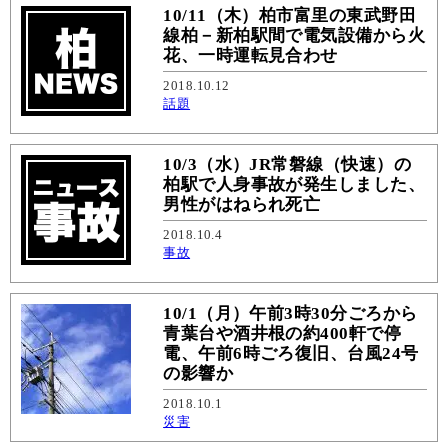
10/11（木）柏市富里の東武野田
線柏－新柏駅間で電気設備から火
花、一時運転見合わせ
2018.10.12
話題
10/3（水）JR常磐線（快速）の
柏駅で人身事故が発生しました、
男性がはねられ死亡
2018.10.4
事故
10/1（月）午前3時30分ごろから
青葉台や酒井根の約400軒で停
電、午前6時ごろ復旧、台風24号
の影響か
2018.10.1
災害