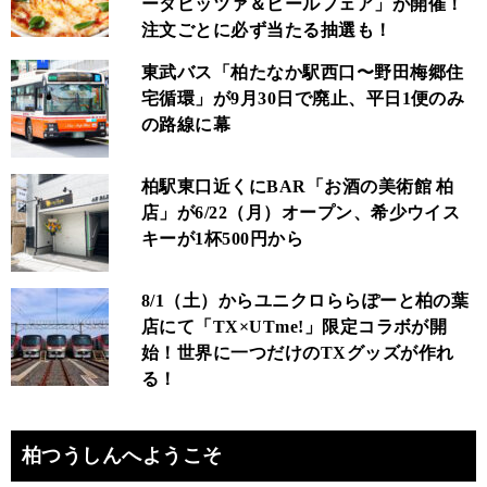
ータピッツァ＆ビールフェア」が開催！
注文ごとに必ず当たる抽選も！
東武バス「柏たなか駅西口〜野田梅郷住
宅循環」が9月30日で廃止、平日1便のみ
の路線に幕
柏駅東口近くにBAR「お酒の美術館 柏
店」が6/22（月）オープン、希少ウイス
キーが1杯500円から
8/1（土）からユニクロららぽーと柏の葉
店にて「TX×UTme!」限定コラボが開
始！世界に一つだけのTXグッズが作れ
る！
柏つうしんへようこそ