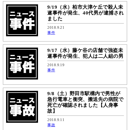
9/19（水）柏市大津ケ丘で殺人未
遂事件が発生、40代男が逮捕され
ました
2018.9.21
事件
9/17（水）藤ケ谷の店舗で強盗未
遂事件が発生、犯人は二人組の男
2018.9.19
事件
9/8（土）野田市駅構内で男性が
急行電車と衝突、搬送先の病院で
死亡が確認されました【人身事
故】
2018.9.11
事故