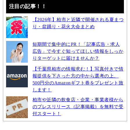
注目の記事！！
【2026年】柏市と近隣で開催される夏まつ
り・盆踊り・花火大会まとめ
短期間で集中的にPR！「記事広告・求人
広告」で今すぐ知ってほしい情報をしっか
りターゲットに届けませんか？
【千葉県柏市の情報求む！】写真付きで情
報提供を下さった方の中から選考の上、
500円分のAmazonギフト券をプレゼント致
します！
柏市や近隣の飲食店・企業・事業者様から
のプレスリリース（記事掲載）を無料で受
付スタート！