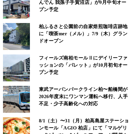
んでん 我孫子手賀沼店」が9月中旬オー
プン予定
柏ふるさと公園前の自家焙煎珈琲店跡地
に「喫茶mer（メル）」7/9（木）グラン
ドオープン
フィールズ南柏モールⅡにデイリーファ
ッションの「パレット」が10月初旬オー
プン予定
東武アーバンパークライン柏〜船橋間が
2026年度末にワンマン運転へ移行、人手
不足・少子高齢化への対応
8/1（土）〜31（月）柏高島屋ステーショ
ンモール「AGIO 柏店」にて「マルゲリ