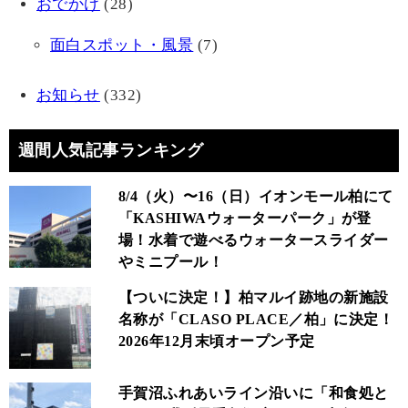
おでかけ
(28)
面白スポット・風景
(7)
お知らせ
(332)
週間人気記事ランキング
8/4（火）〜16（日）イオンモール柏にて
「KASHIWAウォーターパーク」が登
場！水着で遊べるウォータースライダー
やミニプール！
【ついに決定！】柏マルイ跡地の新施設
名称が「CLASO PLACE／柏」に決定！
2026年12月末頃オープン予定
手賀沼ふれあいライン沿いに「和食処と