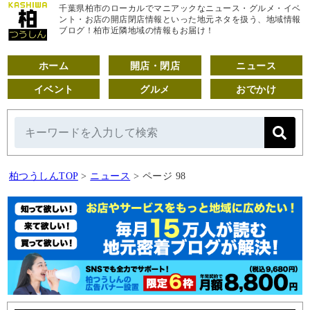
千葉県柏市のローカルでマニアックなニュース・グルメ・イベ
ント・お店の開店閉店情報といった地元ネタを扱う、地域情報
ブログ！柏市近隣地域の情報もお届け！
ホーム
開店・閉店
ニュース
イベント
グルメ
おでかけ
柏つうしんTOP
>
ニュース
>
ページ 98